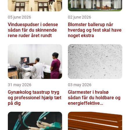
05 june 2026
02 june 2026
Vinduespudser i odense
Blomster ballerup når
sådan får du skinnende
hverdag og fest skal have
rene ruder året rundt
noget ekstra
31 may 2026
03 may 2026
Gynækolog taastrup tryg
Glarmester i hvalsø
og professionel hjælp tæt
sådan får du holdbare og
på dig
energieffektive
glasløsninger