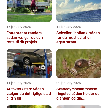
15 january 2026
14 january 2026
Entreprenør randers
Solceller i holbæk: sådan
sådan vælger du den
får du mest ud af din
rette til dit projekt
egen strøm
11 january 2026
09 january 2026
Autoværksted: Sådan
Skadedyrsbekæmpelse
vælger du det rigtige sted
ringsted sådan holder du
til din bil
dit hjem og din
virksomhed fri for ubudne
gæster