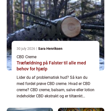
30 july 2026
Sara Henriksen
CBD Creme
Træfældning på Falster til alle med
behov for hjælp
Lider du af problematisk hud? Så kan du
med fordel prøve CBD creme. Hvad er CBD
creme? CBD creme, balsam, salve eller lotion
indeholder CBD ekstrakt og er tiltænkt
direkte påføring på huden. I modsætning til
CBD olie eller dråber til indvortes brug e...