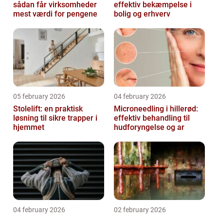
sådan får virksomheder
effektiv bekæmpelse i
mest værdi for pengene
bolig og erhverv
05 february 2026
04 february 2026
Stolelift: en praktisk
Microneedling i hillerød:
løsning til sikre trapper i
effektiv behandling til
hjemmet
hudforyngelse og ar
04 february 2026
02 february 2026