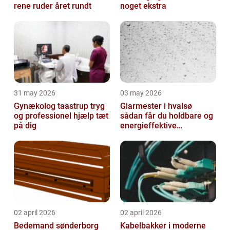
rene ruder året rundt
noget ekstra
31 may 2026
03 may 2026
Gynækolog taastrup tryg
Glarmester i hvalsø
og professionel hjælp tæt
sådan får du holdbare og
på dig
energieffektive
glasløsninger
02 april 2026
02 april 2026
Bedemand sønderborg
Kabelbakker i moderne