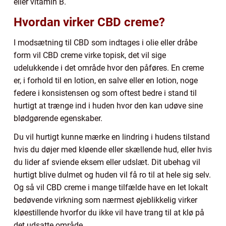
eller vitamin B.
Hvordan virker CBD creme?
I modsætning til CBD som indtages i olie eller dråbe
form vil CBD creme virke topisk, det vil sige
udelukkende i det område hvor den påføres. En creme
er, i forhold til en lotion, en salve eller en lotion, noge
federe i konsistensen og som oftest bedre i stand til
hurtigt at trænge ind i huden hvor den kan udøve sine
blødgørende egenskaber.
Du vil hurtigt kunne mærke en lindring i hudens tilstand
hvis du døjer med kløende eller skællende hud, eller hvis
du lider af sviende eksem eller udslæt. Dit ubehag vil
hurtigt blive dulmet og huden vil få ro til at hele sig selv.
Og så vil CBD creme i mange tilfælde have en let lokalt
bedøvende virkning som nærmest øjeblikkelig virker
kløestillende hvorfor du ikke vil have trang til at klø på
det udsatte område.