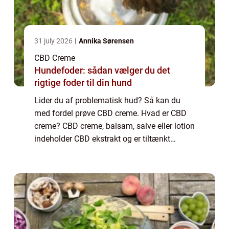
31 july 2026
Annika Sørensen
CBD Creme
Hundefoder: sådan vælger du det
rigtige foder til din hund
Lider du af problematisk hud? Så kan du
med fordel prøve CBD creme. Hvad er CBD
creme? CBD creme, balsam, salve eller lotion
indeholder CBD ekstrakt og er tiltænkt
direkte påføring på huden. I modsætning til
CBD olie eller dråber til indvortes brug e...