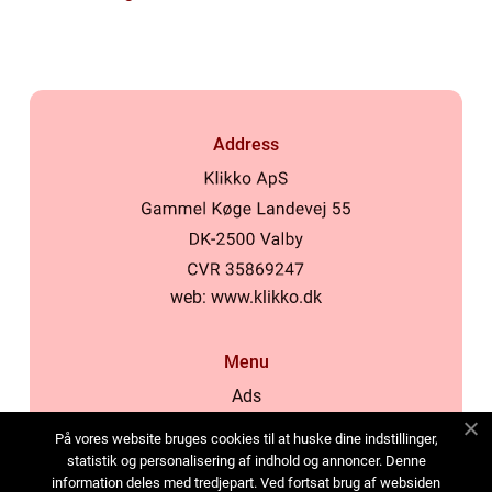
Address
web:
www.klikko.dk
Menu
Ads
About Us
På vores website bruges cookies til at huske dine indstillinger,
Cookies
statistik og personalisering af indhold og annoncer. Denne
information deles med tredjepart. Ved fortsat brug af websiden
Contact