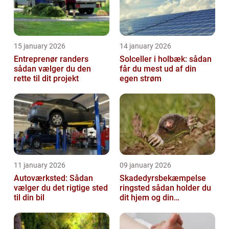
15 january 2026
14 january 2026
Entreprenør randers
Solceller i holbæk: sådan
sådan vælger du den
får du mest ud af din
rette til dit projekt
egen strøm
11 january 2026
09 january 2026
Autoværksted: Sådan
Skadedyrsbekæmpelse
vælger du det rigtige sted
ringsted sådan holder du
til din bil
dit hjem og din
virksomhed fri for ubudne
gæster