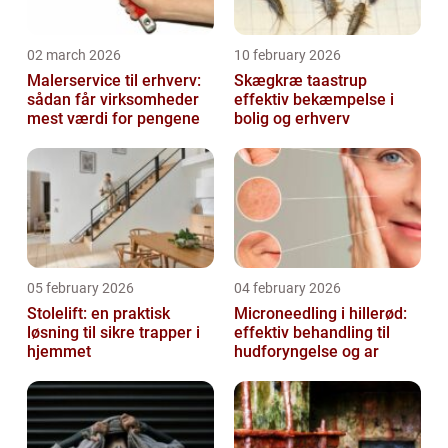
02 march 2026
10 february 2026
Malerservice til erhverv:
Skægkræ taastrup
sådan får virksomheder
effektiv bekæmpelse i
mest værdi for pengene
bolig og erhverv
05 february 2026
04 february 2026
Stolelift: en praktisk
Microneedling i hillerød:
løsning til sikre trapper i
effektiv behandling til
hjemmet
hudforyngelse og ar