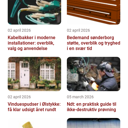
02 april 2026
02 april 2026
Kabelbakker i moderne
Bedemand sønderborg
installationer: overblik,
støtte, overblik og tryghed
valg og anvendelse
i en svær tid
02 april 2026
05 march 2026
Vinduespudser i Ølstykke:
Ndt: en praktisk guide til
få klar udsigt året rundt
ikke-destruktiv prøvning