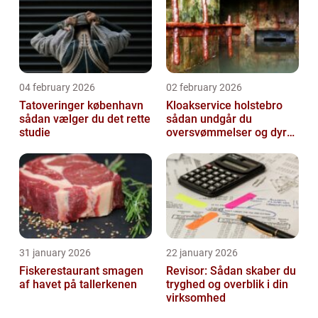
04 february 2026
02 february 2026
Tatoveringer københavn
Kloakservice holstebro
sådan vælger du det rette
sådan undgår du
studie
oversvømmelser og dyre
skader
31 january 2026
22 january 2026
Fiskerestaurant smagen
Revisor: Sådan skaber du
af havet på tallerkenen
tryghed og overblik i din
virksomhed