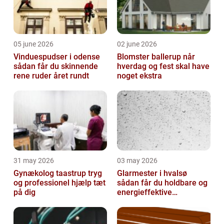
05 june 2026
02 june 2026
Vinduespudser i odense
Blomster ballerup når
sådan får du skinnende
hverdag og fest skal have
rene ruder året rundt
noget ekstra
31 may 2026
03 may 2026
Gynækolog taastrup tryg
Glarmester i hvalsø
og professionel hjælp tæt
sådan får du holdbare og
på dig
energieffektive
glasløsninger