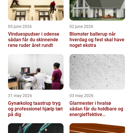
05 june 2026
02 june 2026
Vinduespudser i odense
Blomster ballerup når
sådan får du skinnende
hverdag og fest skal have
rene ruder året rundt
noget ekstra
31 may 2026
03 may 2026
Gynækolog taastrup tryg
Glarmester i hvalsø
og professionel hjælp tæt
sådan får du holdbare og
på dig
energieffektive
glasløsninger