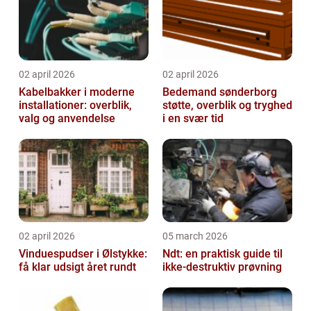
02 april 2026
02 april 2026
Kabelbakker i moderne
Bedemand sønderborg
installationer: overblik,
støtte, overblik og tryghed
valg og anvendelse
i en svær tid
02 april 2026
05 march 2026
Vinduespudser i Ølstykke:
Ndt: en praktisk guide til
få klar udsigt året rundt
ikke-destruktiv prøvning