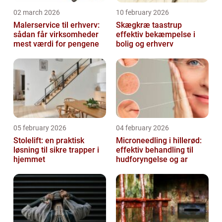
02 march 2026
10 february 2026
Malerservice til erhverv:
Skægkræ taastrup
sådan får virksomheder
effektiv bekæmpelse i
mest værdi for pengene
bolig og erhverv
05 february 2026
04 february 2026
Stolelift: en praktisk
Microneedling i hillerød:
løsning til sikre trapper i
effektiv behandling til
hjemmet
hudforyngelse og ar