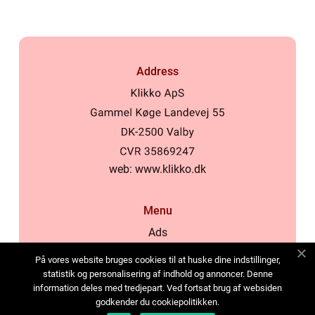
Address
web:
www.klikko.dk
Menu
Ads
About Us
På vores website bruges cookies til at huske dine indstillinger,
Cookies
statistik og personalisering af indhold og annoncer. Denne
information deles med tredjepart. Ved fortsat brug af websiden
Contact
godkender du cookiepolitikken.
Sitemap