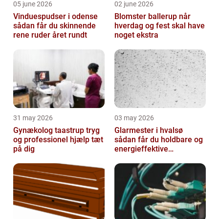
05 june 2026
02 june 2026
Vinduespudser i odense
Blomster ballerup når
sådan får du skinnende
hverdag og fest skal have
rene ruder året rundt
noget ekstra
31 may 2026
03 may 2026
Gynækolog taastrup tryg
Glarmester i hvalsø
og professionel hjælp tæt
sådan får du holdbare og
på dig
energieffektive
glasløsninger