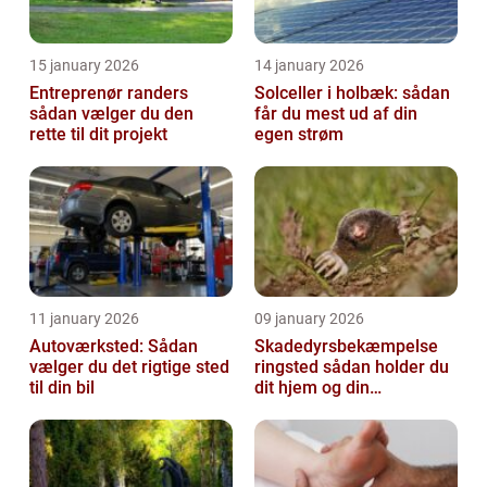
15 january 2026
14 january 2026
Entreprenør randers
Solceller i holbæk: sådan
sådan vælger du den
får du mest ud af din
rette til dit projekt
egen strøm
11 january 2026
09 january 2026
Autoværksted: Sådan
Skadedyrsbekæmpelse
vælger du det rigtige sted
ringsted sådan holder du
til din bil
dit hjem og din
virksomhed fri for ubudne
gæster