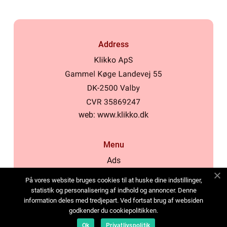
Address
web:
www.klikko.dk
Menu
Ads
About Us
På vores website bruges cookies til at huske dine indstillinger,
Cookies
statistik og personalisering af indhold og annoncer. Denne
information deles med tredjepart. Ved fortsat brug af websiden
Contact
godkender du cookiepolitikken.
Sitemap
Ok
Privatlivspolitik