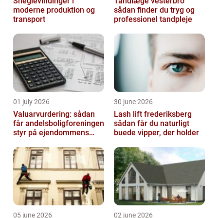
Sneglevindinger i
Tandlæge vesterbro
moderne produktion og
sådan finder du tryg og
transport
professionel tandpleje
01 july 2026
30 june 2026
Valuarvurdering: sådan
Lash lift frederiksberg
får andelsboligforeningen
sådan får du naturligt
styr på ejendommens
buede vipper, der holder
værdi
05 june 2026
02 june 2026