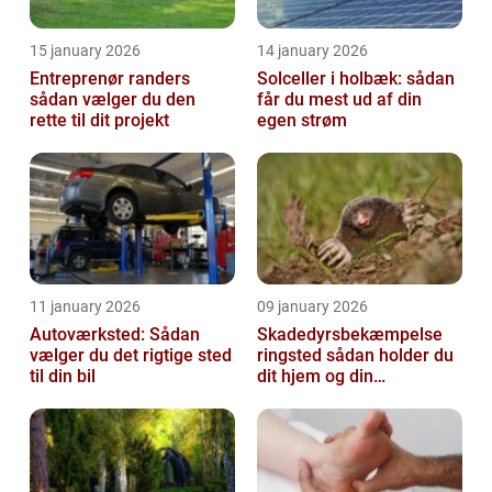
15 january 2026
14 january 2026
Entreprenør randers
Solceller i holbæk: sådan
sådan vælger du den
får du mest ud af din
rette til dit projekt
egen strøm
11 january 2026
09 january 2026
Autoværksted: Sådan
Skadedyrsbekæmpelse
vælger du det rigtige sted
ringsted sådan holder du
til din bil
dit hjem og din
virksomhed fri for ubudne
gæster