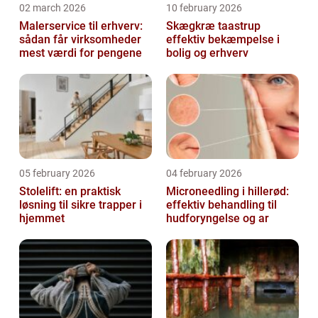
02 march 2026
10 february 2026
Malerservice til erhverv:
Skægkræ taastrup
sådan får virksomheder
effektiv bekæmpelse i
mest værdi for pengene
bolig og erhverv
05 february 2026
04 february 2026
Stolelift: en praktisk
Microneedling i hillerød:
løsning til sikre trapper i
effektiv behandling til
hjemmet
hudforyngelse og ar