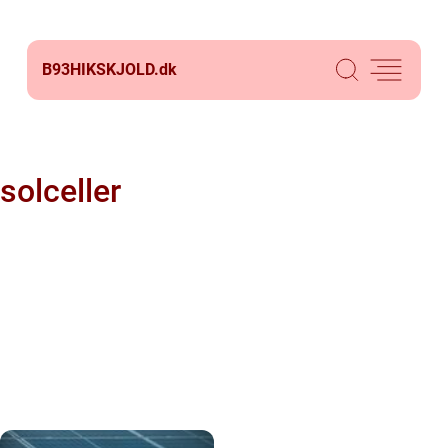
B93HIKSKJOLD.
dk
solceller