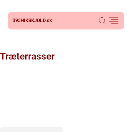
B93HIKSKJOLD.
dk
Træterrasser