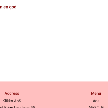
n en god
Address
Menu
Ads
About Us