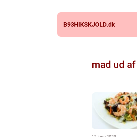
B93HIKSKJOLD.
dk
mad ud af
12 june 2023