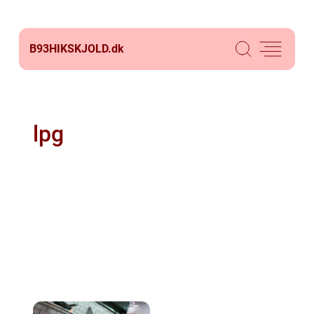
B93HIKSKJOLD.
dk
lpg