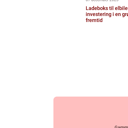
Ladeboks til elbile
investering i en g
fremtid