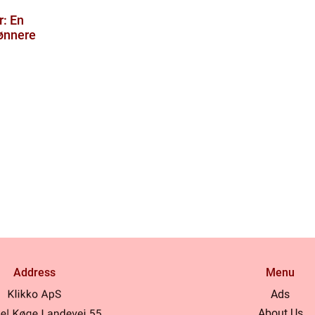
r: En
rønnere
Address
Menu
Ads
About Us