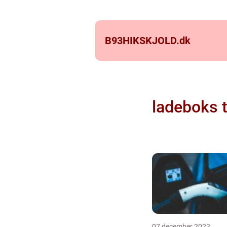
B93HIKSKJOLD.
dk
ladeboks ti
07 december 2023