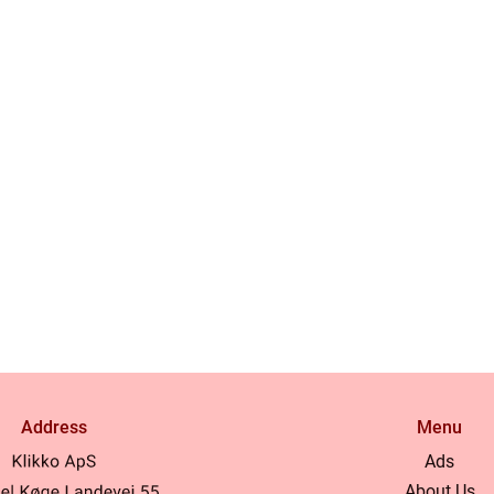
Address
Menu
Ads
About Us