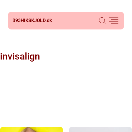
B93HIKSKJOLD.
dk
invisalign