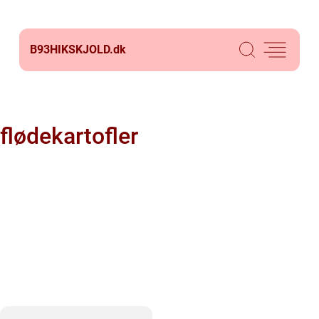
B93HIKSKJOLD.
dk
flødekartofler