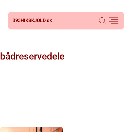
B93HIKSKJOLD.
dk
bådreservedele