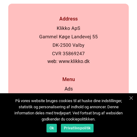
Address
web:
www.klikko.dk
Menu
Ads
About Us
På vores website bruges cookies til at huske dine indstillinger,
Cookies
statistik og personalisering af indhold og annoncer. Denne
information deles med tredjepart. Ved fortsat brug af websiden
Contact
godkender du cookiepolitikken.
Sitemap
Ok
Privatlivspolitik